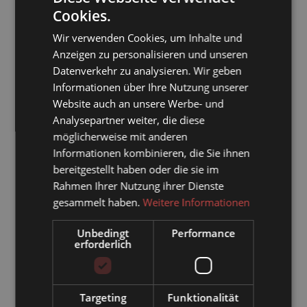
5
Cookies.
GERMAN
Wir verwenden Cookies, um Inhalte und
ENGLISH
APARTMENT BERGGLÜCK
Anzeigen zu personalisieren und unseren
Datenverkehr zu analysieren. Wir geben
2
Max: 4 people
80
m
Informationen über Ihre Nutzung unserer
Website auch an unsere Werbe- und
Analysepartner weiter, die diese
4 burner cooktop
Mountain view
möglicherweise mit anderen
Balcony/terrace
Shower
Hairdryer
Informationen kombinieren, die Sie ihnen
bereitgestellt haben oder die sie im
Show all amenities
Rahmen Ihrer Nutzung ihrer Dienste
gesammelt haben.
Weitere Informationen
SEPTEMBER 2026
Unbedingt
Performance
erforderlich
Su
Mo
Tu
We
Th
Fr
Sa
1
2
3
4
5
Targeting
Funktionalität