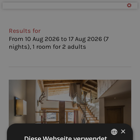
Offers available in "Apartme
Results for
From 10 Aug 2026 to 17 Aug 2026 (
7
nights
),
1 room
for
2 adults
×
Diese Webseite verwendet