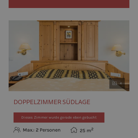
4
DOPPELZIMMER SÜDLAGE
Dieses Zimmer wurde gerade eben gebucht
2
Max.: 2 Personen
25
m