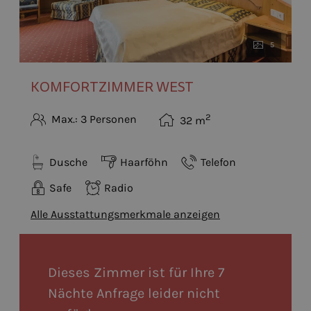
5
KOMFORTZIMMER WEST
2
Max.: 3 Personen
32
m
Dusche
Haarföhn
Telefon
Safe
Radio
Alle Ausstattungsmerkmale anzeigen
Dieses Zimmer ist für Ihre 7
Nächte Anfrage leider nicht