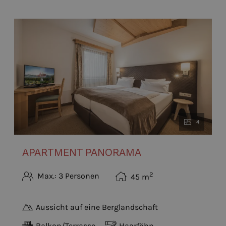
4
APARTMENT PANORAMA
2
Max.: 3 Personen
45
m
Aussicht auf eine Berglandschaft
Balkon/Terrasse
Haarföhn