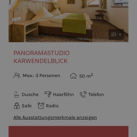
4
PANORAMASTUDIO
KARWENDELBLICK
2
Max.: 3 Personen
50
m
Dusche
Haarföhn
Telefon
Safe
Radio
Alle Ausstattungsmerkmale anzeigen