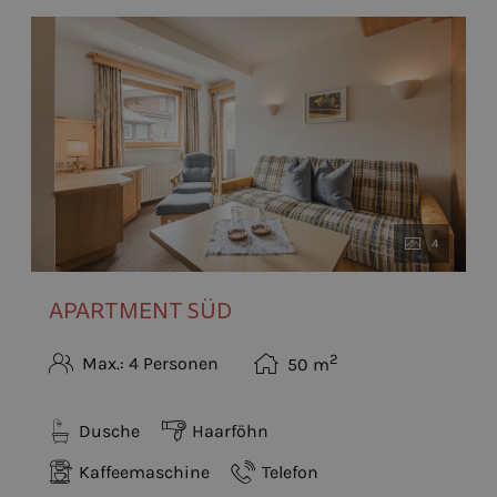
4
APARTMENT SÜD
2
Max.: 4 Personen
50
m
Dusche
Haarföhn
Kaffeemaschine
Telefon