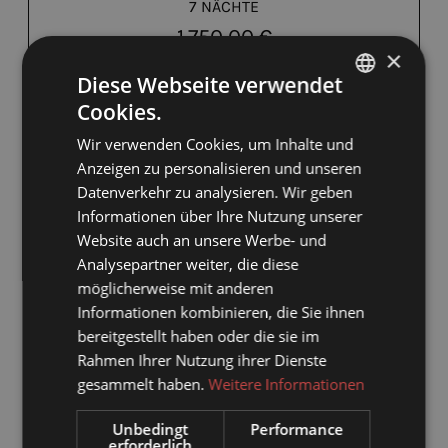
7 NÄCHTE
1.750,00 €
×
Diese Webseite verwendet
BUCHEN FÜR
27. AUG. - 3. SEP.
Cookies.
DONNERSTAG - DONNERSTAG
GERMAN
Wir verwenden Cookies, um Inhalte und
ENGLISH
Anzeigen zu personalisieren und unseren
Alle Angebote anzeigen
Datenverkehr zu analysieren. Wir geben
Informationen über Ihre Nutzung unserer
Website auch an unsere Werbe- und
Analysepartner weiter, die diese
möglicherweise mit anderen
ÜBERNACHTUNG MIT FRÜHSTÜCK
Informationen kombinieren, die Sie ihnen
bereitgestellt haben oder die sie im
Verfügbar vom 9. - 10. Aug.
Rahmen Ihrer Nutzung ihrer Dienste
gesammelt haben.
Weitere Informationen
Frühstück
Unbedingt
Performance
Nicht rückerstattbare Rate
erforderlich